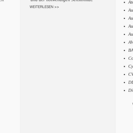
At
WEITERLESEN >>
Au
Au
Au
Au
AV
BA
Co
Cy
CV
DD
Di