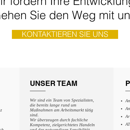
ir fördern Ihre Entwicklu
ehen Sie den Weg mit un
KONTAKTIEREN SIE UNS
UNSER TEAM
P
Wir sind ein Team von Spezialisten,
An
die bereits lange rund um
An
nz
Maßnahmen am Arbeitsmarkt tätig
sind.
Ar
Wir überzeugen durch fachliche
AT
Kompetenz, zielgerichtetes Handeln
ch
und der notwendigen Sensibilität.